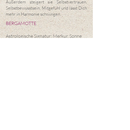
Außerdem steigert sie Selbstvertrauen,
Selbstbewusstsein, Mitgefühl und lässt Dich
mehr in Harmonie schwingen.
BERGAMOTTE
Astrologische Signatur: Merkur, Sonne
Botanischer Name: Citrus bergamia
Dosierung: drei bis fünf Tropfen, ein- bis
dreimal täglich.
Anwendung: Die Tropfen in ein Glas
Wasser geben und langsam trinken.
Allgemeine Wirkung:
Die Bergamotte bringt Sonne in Seele
und Geist. Sie regt uns an, die
angenehmen Aspekte des Lebens mehr
zu genießen und lehrt uns, uns durch
Beobachtung und Konfrontation mit der
Welt weiterzuentwickeln und ein Gefühl
der Liebe zu entwickeln, sich selbst und